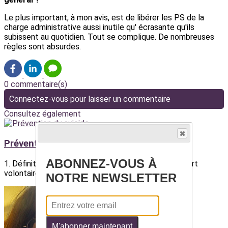
Le plus important, à mon avis, est de libérer les PS de la
charge administrative aussi inutile qu' écrasante qu'ils
subissent au quotidien. Tout se complique. De nombreuses
règles sont absurdes.
0 commentaire(s)
Connectez-vous pour laisser un commentaire
Consultez également
Prévention du suicide
ABONNEZ-VOUS À
1. Définition : le suicide est l’acte de se donner la mort
volontairement.Il peut correspondre à...
NOTRE NEWSLETTER
M'abonner maintenant