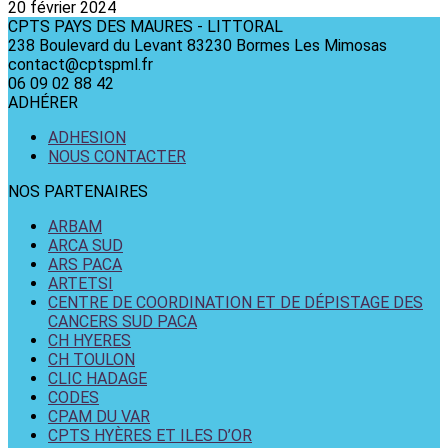
20 février 2024
CPTS PAYS DES MAURES - LITTORAL
238 Boulevard du Levant 83230 Bormes Les Mimosas
contact@cptspml.fr
06 09 02 88 42
ADHÉRER
ADHESION
NOUS CONTACTER
NOS PARTENAIRES
ARBAM
ARCA SUD
ARS PACA
ARTETSI
CENTRE DE COORDINATION ET DE DÉPISTAGE DES
CANCERS SUD PACA
CH HYERES
CH TOULON
CLIC HADAGE
CODES
CPAM DU VAR
CPTS HYÈRES ET ILES D’OR