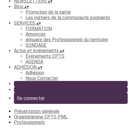
NEWSLETTERS
▴
▾
Blog
▴
▾
Promotion de la santé
Les métiers de la communauté soignante
SERVICES
▴
▾
FORMATION
Annonces
annuaire des Professionnels du territoire
SONDAGE
Actus et événements
▴
▾
Événements CPTS
AGENDA
ADHÉSION
▴
▾
Adhésion
Nous Contacter
Se connecter
Présentation générale
Organigramme CPTS PML
Professionnels