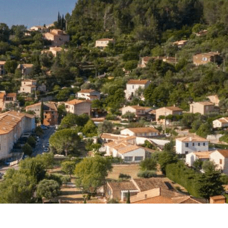
Exporter les lignes sélectionnées
Exporter toutes les colonnes
Exporter uniquement les colonnes affichées
Menu
<
>
Promotion de la santé
Les métiers de la communauté soignante
?>
Images de la page d'accueil
Cliquez pour éditer