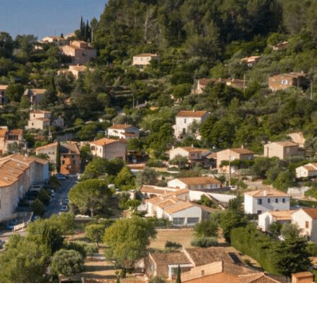
Exporter les lignes sélectionnées
Exporter toutes les colonnes
Exporter uniquement les colonnes affichées
Menu
<
>
Événements CPTS
AGENDA
?>
Images de la page d'accueil
Cliquez pour éditer