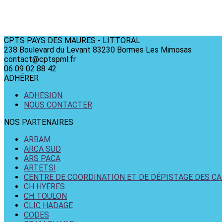
CPTS PAYS DES MAURES - LITTORAL
238 Boulevard du Levant 83230 Bormes Les Mimosas
contact@cptspml.fr
06 09 02 88 42
ADHÉRER
ADHESION
NOUS CONTACTER
NOS PARTENAIRES
ARBAM
ARCA SUD
ARS PACA
ARTETSI
CENTRE DE COORDINATION ET DE DÉPISTAGE DES C
CH HYERES
CH TOULON
CLIC HADAGE
CODES