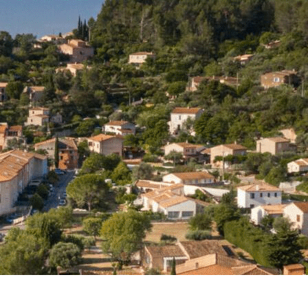
Exporter les lignes sélectionnées
Exporter toutes les colonnes
Exporter uniquement les colonnes affichées
Menu
<
>
FORMATION
Annonces
annuaire des Professionnels du territoire
SONDAGE
?>
Images de la page d'accueil
Cliquez pour éditer