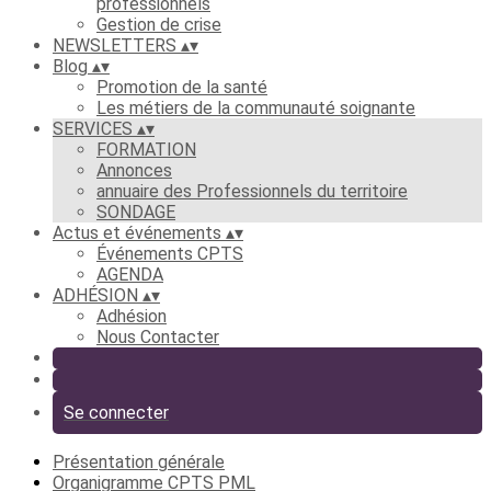
professionnels
Gestion de crise
NEWSLETTERS
▴
▾
Blog
▴
▾
Promotion de la santé
Les métiers de la communauté soignante
SERVICES
▴
▾
FORMATION
Annonces
annuaire des Professionnels du territoire
SONDAGE
Actus et événements
▴
▾
Événements CPTS
AGENDA
ADHÉSION
▴
▾
Adhésion
Nous Contacter
Se connecter
Présentation générale
Organigramme CPTS PML