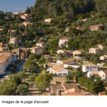
Exporter les lignes sélectionnées
Exporter toutes les colonnes
Exporter uniquement les colonnes affichées
Menu
<
>
Projet de Santé Pays de Maures Littoral
Accès aux soins
Accès direct orthophonistes et kinésithérapeutes
Parcours santé mentale
Parcours personne âgée
Prévention
Qualité et pertinence des soins
Accueillir de nouveaux professionnels de santé
Attractivité et accompagnement des professionnels
Gestion de crise
?>
Images de la page d'accueil