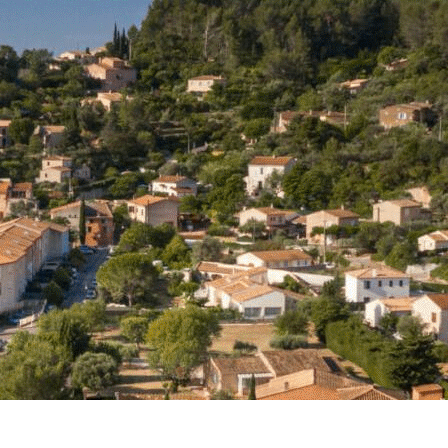
Exporter les lignes sélectionnées
Exporter toutes les colonnes
Exporter uniquement les colonnes affichées
Menu
<
>
Promotion de la santé
Les métiers de la communauté soignante
?>
Images de la page d'accueil
Cliquez pour éditer