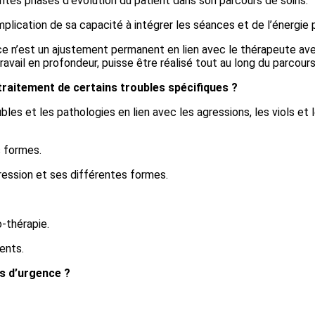
érentes phases d’évolution du patient dans son parcours de soins.
plication de sa capacité à intégrer les séances et de l’énergie pe
 ce n’est un ajustement permanent en lien avec le thérapeute avec
travail en profondeur, puisse être réalisé tout au long du parcour
traitement de certains troubles spécifiques ?
bles et les pathologies en lien avec les agressions, les viols et
s formes.
ression et ses différentes formes.
-thérapie.
ents.
s d’urgence ?