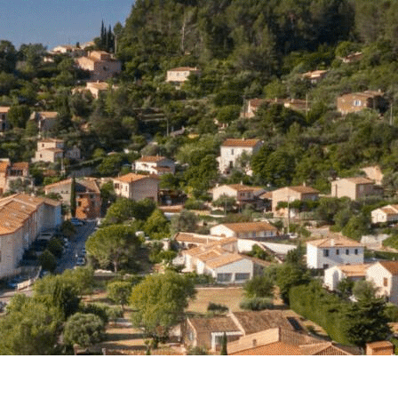
Exporter les lignes sélectionnées
Exporter toutes les colonnes
Exporter uniquement les colonnes affichées
Menu
<
>
Événements CPTS
AGENDA
?>
Images de la page d'accueil
Cliquez pour éditer