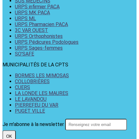
SOS MÉDECINS
URPS infirmier PACA
URPS MK PACA
URPS ML
URPS Pharmacien PACA
3C VAR OUEST
URPS Orthophonistes
URPS Pédicures Podologues
URPS Sages-femmes
SO'SAFE
MUNICIPALITÉS DE LA CPTS
BORMES LES MIMOSAS
COLLOBRIÈRES
CUERS
LA LONDE LES MAURES
LE LAVANDOU
PIERREFEU DU VAR
PUGET VILLE
Je m'abonne à la newsletter
OK