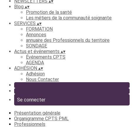
NEWSLETTERS
▴
▾
Blog
▴
▾
Promotion de la santé
Les métiers de la communauté soignante
SERVICES
▴
▾
FORMATION
Annonces
annuaire des Professionnels du territoire
SONDAGE
Actus et événements
▴
▾
Événements CPTS
AGENDA
ADHÉSION
▴
▾
Adhésion
Nous Contacter
Se connecter
Présentation générale
Organigramme CPTS PML
Professionnels