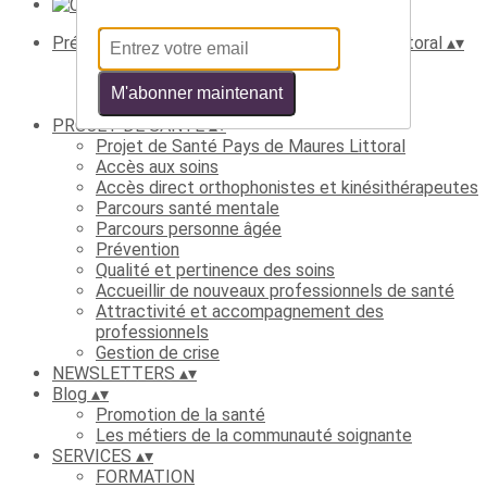
Présentation de la CPTS Pays des Maures-Littoral
▴
▾
Présentation générale
Organigramme CPTS PML
M'abonner maintenant
Professionnels
PROJET DE SANTÉ
▴
▾
Projet de Santé Pays de Maures Littoral
Accès aux soins
Accès direct orthophonistes et kinésithérapeutes
Parcours santé mentale
Parcours personne âgée
Prévention
Qualité et pertinence des soins
Accueillir de nouveaux professionnels de santé
Attractivité et accompagnement des
professionnels
Gestion de crise
NEWSLETTERS
▴
▾
Blog
▴
▾
Promotion de la santé
Les métiers de la communauté soignante
SERVICES
▴
▾
FORMATION