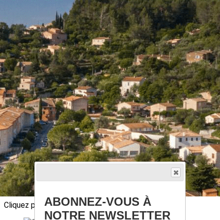
Exporter les lignes sélectionnées
Exporter toutes les colonnes
Exporter uniquement les colonnes affichées
Menu
?>
Images de la page d'accueil
Cliquez pour éditer
Ajoutez un logo, un bouton, des réseaux sociaux
ABONNEZ-VOUS À
Cliquez pour éditer
NOTRE NEWSLETTER