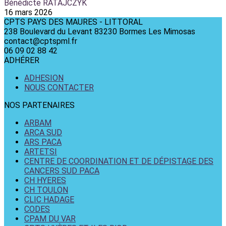
Bénédicte RATAJCZYK
16 mars 2026
CPTS PAYS DES MAURES - LITTORAL
238 Boulevard du Levant 83230 Bormes Les Mimosas
contact@cptspml.fr
06 09 02 88 42
ADHÉRER
ADHESION
NOUS CONTACTER
NOS PARTENAIRES
ARBAM
ARCA SUD
ARS PACA
ARTETSI
CENTRE DE COORDINATION ET DE DÉPISTAGE DES
CANCERS SUD PACA
CH HYERES
CH TOULON
CLIC HADAGE
CODES
CPAM DU VAR