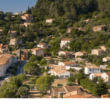
Exporter les lignes sélectionnées
Exporter toutes les colonnes
Exporter uniquement les colonnes affichées
Menu
<
>
Promotion de la santé
Les métiers de la communauté soignante
?>
Images de la page d'accueil
Cliquez pour éditer