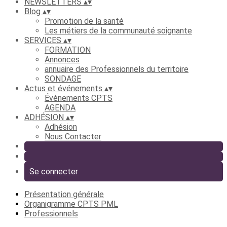
NEWSLETTERS
▴
▾
Blog
▴
▾
Promotion de la santé
Les métiers de la communauté soignante
SERVICES
▴
▾
FORMATION
Annonces
annuaire des Professionnels du territoire
SONDAGE
Actus et événements
▴
▾
Événements CPTS
AGENDA
ADHÉSION
▴
▾
Adhésion
Nous Contacter
Se connecter
Présentation générale
Organigramme CPTS PML
Professionnels