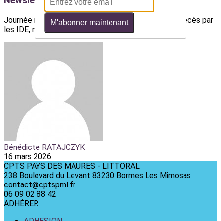
Newsletter de mars 2026
Journée mondiale de l'endométriose, certificat de décès par
M'abonner maintenant
les IDE, mars bleu, conférence...
Bénédicte RATAJCZYK
16 mars 2026
CPTS PAYS DES MAURES - LITTORAL
238 Boulevard du Levant 83230 Bormes Les Mimosas
contact@cptspml.fr
06 09 02 88 42
ADHÉRER
ADHESION